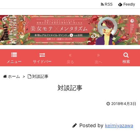
RSS
Feedly
«
»
メニュー
サイドバー
検索
戻る
次へ
ホーム
>
対談記事
対談記事
2018年4月3日
Posted by
keimiyazawa