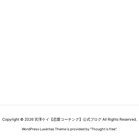
Copyright ©
2026
宮澤ケイ【恋愛コーチング】公式ブログ
All Rights Reserved.
WordPress Luxeritas Theme is provided by "
Thought is free
".